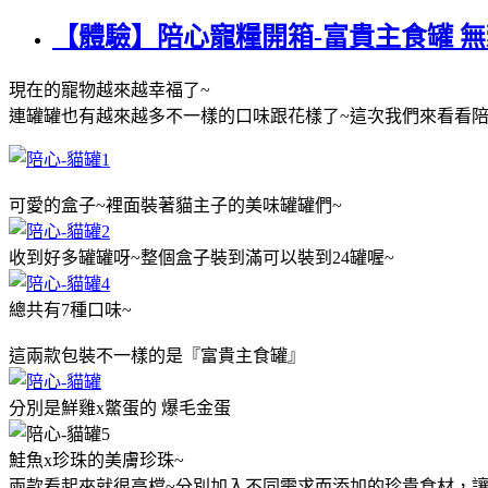
【體驗】陪心寵糧開箱-富貴主食罐 無
現在的寵物越來越幸福了~
連罐罐也有越來越多不一樣的口味跟花樣了~
這次我們來看看陪
可愛的盒子~裡面裝著貓主子的美味罐罐們~
收到好多罐罐呀~整個盒子裝到滿可以裝到24罐喔~
總共有7種口味~
這兩款包裝不一樣的是『富貴主食罐』
分別是鮮雞x鱉蛋的 爆毛金蛋
鮭魚x珍珠的美膚珍珠~
兩款看起來就很高檔~分別加入不同需求而添加的珍貴食材，