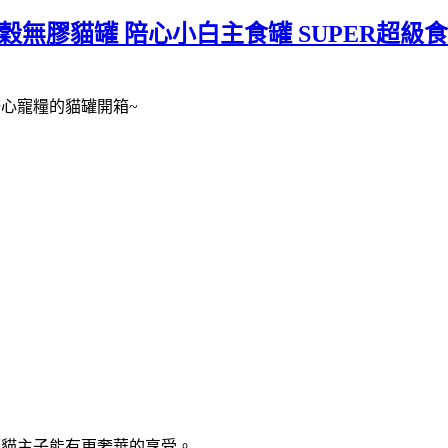
穀無膠貓罐 陪心小白主食罐 SUPER超級
心寵糧的貓罐開箱~
讓貓主子能有更奢華的享受。