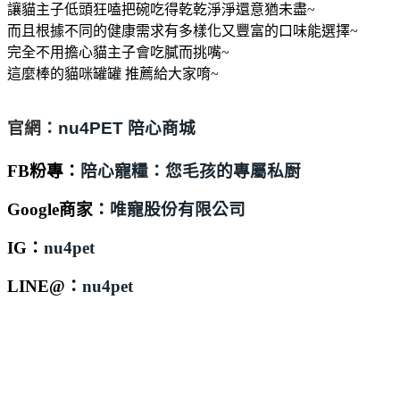
讓貓主子低頭狂嗑把碗吃得乾乾淨淨還意猶未盡~
而且根據不同的健康需求有多樣化又豐富的口味能選擇~
完全不用擔心貓主子會吃膩而挑嘴~
這麼棒的貓咪罐罐 推薦給大家唷~
官網：
nu4PET 陪心商城
FB粉專：
陪心寵糧：您毛孩的專屬私㕑
Google商家：
唯寵股份有限公司
IG：
nu4pet
LINE@：
nu4pet