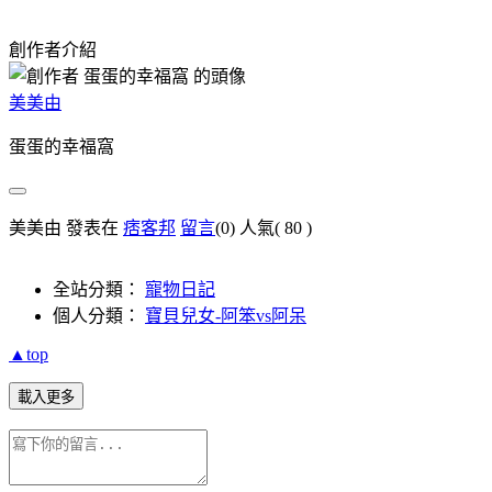
創作者介紹
美美由
蛋蛋的幸福窩
美美由 發表在
痞客邦
留言
(0)
人氣(
80
)
全站分類：
寵物日記
個人分類：
寶貝兒女-阿笨vs阿呆
▲top
載入更多