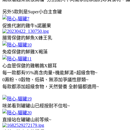
另外5款則是Super小白主食罐
促進代謝的雞牛x諾麗果
腸胃保健的鮮魚X蜂王乳
免疫保健的鮮雞X褐藻
心血管保健的雞鵪鶉X銀耳
每一款都有95%高含肉量+機能鮮湯+超級食物~
0澱粉、0穀物、低磷、無添加爭議性膠類~
每款都添加超級食物，天然營養 全齡貓都適用~
咪弟看到罐罐山已經按耐不住啦~
直接站在罐罐山前等候~