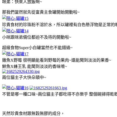
咪弟：快來人放飯啊~
那我們當然就先從富貴主食罐開始開動啦~
珍貴食材的珍珠粉不溶於水，所以罐裡有白色懸浮物是正常的
小咪跟咪弟倆位都迫不及待的開動啦~
超級食物Super小白罐當然也不能錯過~
雞魚X野莓 很明顯能看到野莓的果肉~還能聞到淡淡的果香~
鮮魚X蜂王乳 能聞到淡淡的香味唷~
兩位貓主子大快朵頤中~
不管是哪一種口味~兩位貓主子都吃得不亦樂乎 整個碗掃得乾
天然珍貴食材跟無穀無膠的成分，