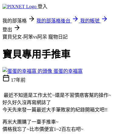
登入
我的部落格
我的部落格後台
我的帳號
登出
寶貝兒女-阿笨vs阿呆
寵物日記
寶貝專用手推車
蛋蛋的幸福窩
17年前
最近不知道是工作太忙~還是不習慣痞客幫的操作~
好久好久沒再寫網誌了
今天先來發一篇最近大手筆敗家的紀錄開箱文吧!!
再米大團購了一臺手推車~
價格我忘了~比市價便宜1~2百左右吧~