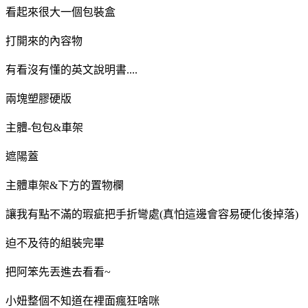
看起來很大一個包裝盒
打開來的內容物
有看沒有懂的英文說明書....
兩塊塑膠硬版
主體-包包&車架
遮陽蓋
主體車架&下方的置物欄
讓我有點不滿的瑕疵把手折彎處(真怕這邊會容易硬化後掉落)
迫不及待的組裝完畢
把阿笨先丟進去看看~
小妞整個不知道在裡面瘋狂啥咪