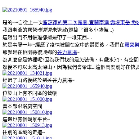
是的~~自從上一次
蛋窩家的第二次露營-宜蘭南澳 露境東岳 免
我跟老爺的露營魂遲遲未退散(還搞了很多小裝備...)
這趟出門不用帳篷卻還是帶了一堆東西....
於是事隔一年~經歷了疫情被關在家中的鬱悶後，我們在
露營
那就是在桃園縣復興鄉的
谷力農場
~
為甚麼會是這裡呢?因為我們找的是免裝備、有戲水池、有空間
然後不可以太高太深山，因為我們會暈車...這個高度剛好在快
經過了山路後終於到達谷力農場~
位於山上有不同區的營帳
營本部跟浴廁空間
這邊也有個觀景平台~
往別的區域的走道~