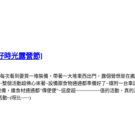
值好時光露營節]
每次看到要買一堆裝備，帶著一大堆東西出門，露個營想是在搬半個
~整個活動超佛心來著~設備跟食物通通都準備好了~還附一台車讓你開~
，連食材通通都"傳便便"~這麼超~~~~~~~~~值的活動，真
(呀比~~~)