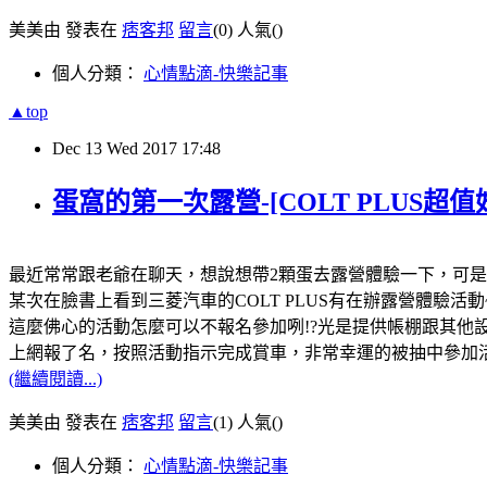
美美由 發表在
痞客邦
留言
(0)
人氣(
)
個人分類：
心情點滴-快樂記事
▲top
Dec
13
Wed
2017
17:48
蛋窩的第一次露營-[COLT PLUS超
最近常常跟老爺在聊天，想說想帶2顆蛋去露營體驗一下，可是
某次在臉書上看到三菱汽車的COLT PLUS有在辦露營體驗活動
這麼佛心的活動怎麼可以不報名參加咧!?光是提供帳棚跟其他設備
上網報了名，按照活動指示完成賞車，非常幸運的被抽中參加活動~
(繼續閱讀...)
美美由 發表在
痞客邦
留言
(1)
人氣(
)
個人分類：
心情點滴-快樂記事