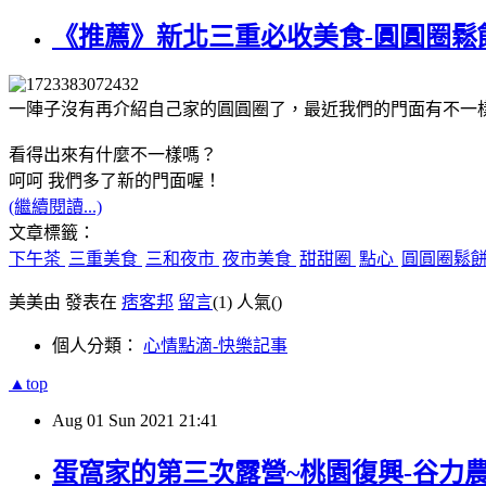
《推薦》新北三重必收美食-圓圓圈鬆
一陣子沒有再介紹自己家的圓圓圈了，最近我們的門面有不一
看得出來有什麼不一樣嗎？
呵呵 我們多了新的門面喔！
(繼續閱讀...)
文章標籤：
下午茶
三重美食
三和夜市
夜市美食
甜甜圈
點心
圓圓圈鬆
美美由 發表在
痞客邦
留言
(1)
人氣(
)
個人分類：
心情點滴-快樂記事
▲top
Aug
01
Sun
2021
21:41
蛋窩家的第三次露營~桃園復興-谷力農