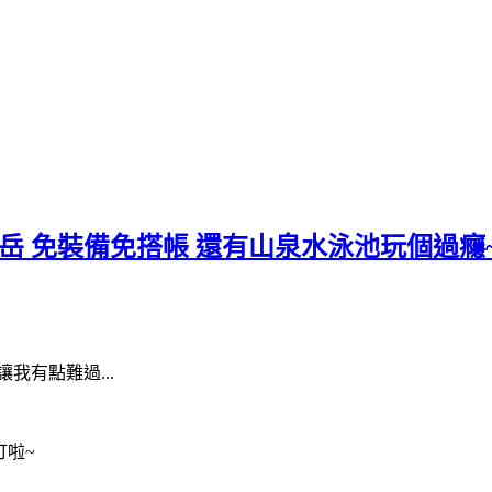
岳 免裝備免搭帳 還有山泉水泳池玩個過癮
我有點難過...
訂啦~