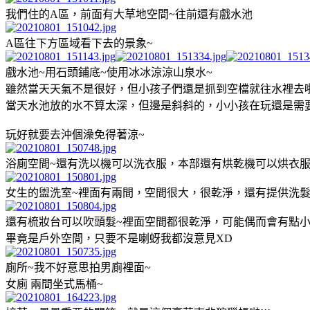
我們住的A區，前面有大草地空間~往前還有戲水池
A區往下方區域看下去的景象~
戲水池~用石頭鋪底~使用冰冰涼涼山泉水~
雖然當天天氣不是很好，但小孩子們還是抓到空檔就往水裡去
當天水池放的水不算太深，但邊是斜斜的，小小孩在玩還是需
玩好就要去沖個澡免得著涼~
浴廁空間~還有洗以機可以洗衣服，本部還有烘乾機可以烘衣服
女生的盥洗室~裡面有兩間，空間很大，很乾淨，還有提供洗髮
還有梳妝台可以吹頭髮~裡面空間都很乾淨，可能偶而會有點小
畢竟是戶外空間，只要不是喇蚜我都沒意見XD
廁所~我不好意思拍男廁裡面~
女廁 兩間坐式馬桶~