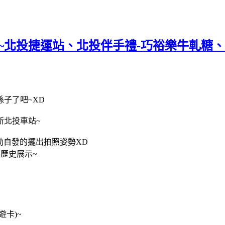
~北投捷運站、北投伴手禮-巧裕樂牛軋糖
子了吧~XD
新北投車站~
動自發的擺出拍照姿勢XD
歷史展示~
卡)~