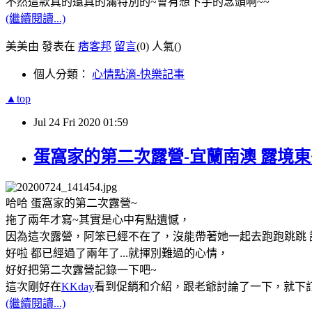
不然這款真的還真的滿特別的~會有想下手的念頭啊~~
(繼續閱讀...)
美美由 發表在
痞客邦
留言
(0)
人氣(
)
個人分類：
心情點滴-快樂記事
▲top
Jul
24
Fri
2020
01:59
蛋窩家的第二次露營-宜蘭南澳 露境東
哈哈 蛋窩家的第二次露營~
拖了兩年才寫~其實是心中有點遺憾，
因為這次露營，阿笨已經不在了，沒能帶著她一起去跑跑跳跳 讓
好啦 都已經過了兩年了...就揮別難過的心情，
好好把第二次露營記錄一下吧~
這次剛好在
KKday
看到促銷和介紹，跟老爺討論了一下，就下
(繼續閱讀...)