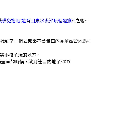
裝備免搭帳 還有山泉水泳池玩個過癮~
之後~
樂
找到了一個看起來不會暈車的豪華露營地點~
讓小孩子玩的地方~
要暈車的時候，就到達目的地了~XD