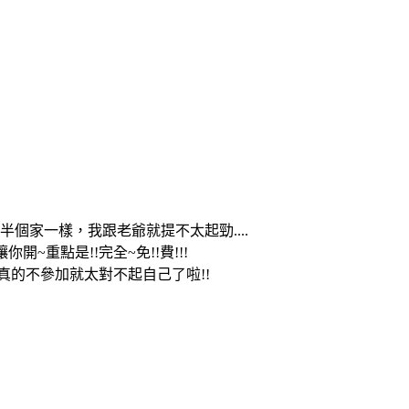
家一樣，我跟老爺就提不太起勁....
重點是!!完全~免!!費!!!
的真的不參加就太對不起自己了啦!!