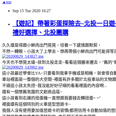
▲top
Sep
15
Tue
2020
16:27
【遊記】帶著彩蛋探險去~北投一日遊
禮好選擇、北投團購
久久還是得跟小鮮肉出門晃晃，培養一下感情跟默契，
不然一轉眼，小孩大了上學去，想再帶個小鮮肉出門可能得等孫
今天也不想晃太遠~就到北投走走~看看這個搬來遷去，"舊的"
這小孩最近學會比YA~只要看到我拿手機或是相機，就會很自
車站裡面是一整個的大空間~裡面有許多關於北投車站的文物跟
不過這小孩太失控~我沒能好好仔細的看看裡面的內容啊...
還有一個懷舊氛圍的文創商品區~
這小孩看到右邊的扭蛋機一直想跟我要錢去轉扭蛋= ="
裡面還有這個特別的火車造型悠遊卡~
我個人沒有使用要加值悠遊卡的習慣(都用信用卡自動加值的悠遊