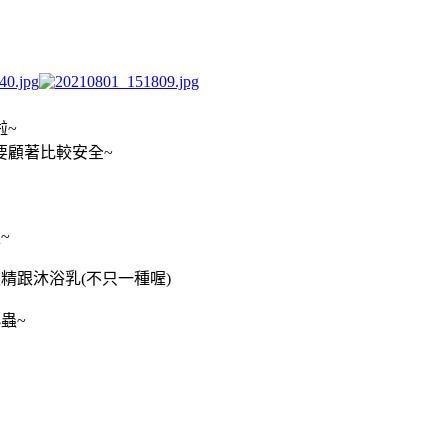
啦~
要顧著比較安全~
~
精跟沐浴乳(不只一種喔)
蟲~