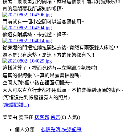
接著，最最重要的開箱，就是這個豪華南非狩獵帳啦!!!
真的是顛覆我所認知的帳篷~
門前就有一個小空間可以當客廳使用~
他還有附桌椅、卡式爐、鍋子~
從旁邊的門把拉鏈拉開進去後~竟然有兩張雙人床啦!!!
還不是只有床墊，是連下方的床架都有ㄟ!!
這樣就算了，裡面竟然有---立燈跟冷氣機啦!
這真的很誇張ㄟ~真的是露營帳棚嗎?
空間大到5個小孩在裡面玩翻天~
大人可以直立行走都不用低頭，不怕會撞到頭頂的東西~
(可惜沒拍到帳篷裡有人的照片)
(繼續閱讀...)
美美由 發表在
痞客邦
留言
(0)
人氣(
)
個人分類：
心情點滴-快樂記事