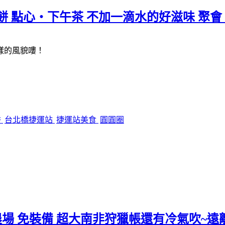
餅 點心・下午茶 不加一滴水的好滋味 聚
樣的風貌嘍！
餅
台北橋捷運站
捷運站美食
圓圓圈
場 免裝備 超大南非狩獵帳還有冷氣吹~遠