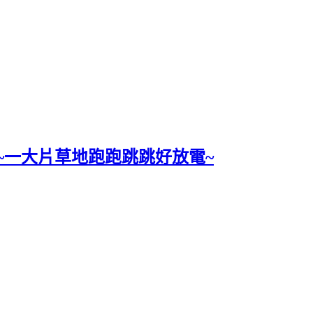
~一大片草地跑跑跳跳好放電~