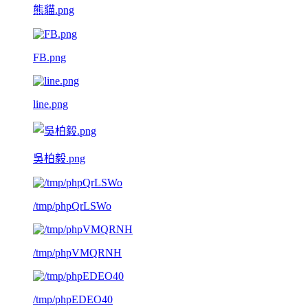
熊貓.png
FB.png
line.png
吳柏毅.png
/tmp/phpQrLSWo
/tmp/phpVMQRNH
/tmp/phpEDEO40