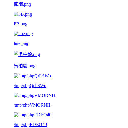
熊貓.png
FB.png
line.png
吳柏毅.png
/tmp/phpQrLSWo
/tmp/phpVMQRNH
/tmp/phpEDEO40