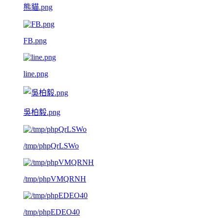
熊貓.png
FB.png
line.png
吳柏毅.png
/tmp/phpQrLSWo
/tmp/phpVMQRNH
/tmp/phpEDEO40